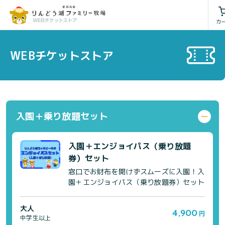
利用規約
特定商取引法に基づく表
カ
WEBチケットストア
入園＋乗り放題セット
入園＋エンジョイパス（乗り放題
券）セット
窓口でお財布を開けずスムーズに入園！入
園＋エンジョイパス（乗り放題券）セット
大人
4,900
円
中学生以上