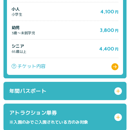
小人
4,100
円
小学生
幼児
3,800
円
3歳～未就学児
シニア
4,400
円
65歳以上
チケット内容
年間パスポート
アトラクション単券
※入園のみでご入園されている方のみ対象