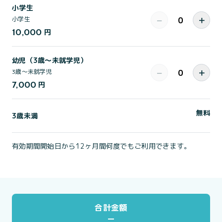
小学生
−
＋
小学生
10,000
円
幼児（3歳～未就学児）
−
＋
3歳～未就学児
7,000
円
無料
3歳未満
有効期間開始日から12ヶ月間何度でもご利用できます。
合計金額