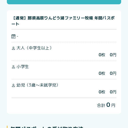
【通常】那須高原りんどう湖ファミリー牧場 年間パスポ
ート
-
大人（中学生以上）
0
枚
0
円
小学生
0
枚
0
円
幼児（3歳～未就学児）
0
枚
0
円
0
合計
円