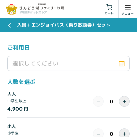
利用規約
特定商取引法に基づく表示
カート
入園＋エンジョイパス（乗り放題券）セット
ご利用日
選択してください
人数を選ぶ
大人
−
＋
中学生以上
4,900
円
小人
−
＋
小学生