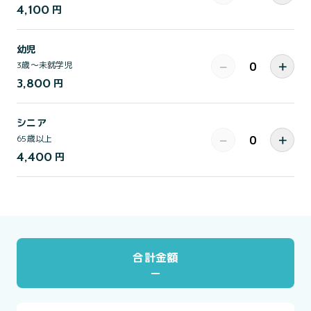
4,100
円
幼児
−
＋
3歳～未就学児
3,800
円
シニア
−
＋
65歳以上
4,400
円
合計金額