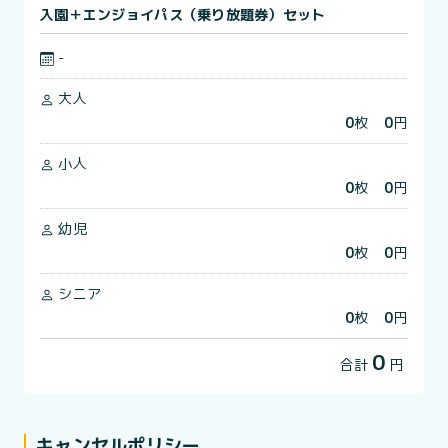
入園＋エンジョイパス（乗り放題券）セット
-
大人
0
枚
0
円
小人
0
枚
0
円
幼児
0
枚
0
円
シニア
0
枚
0
円
0
合計
円
キャンセルポリシー