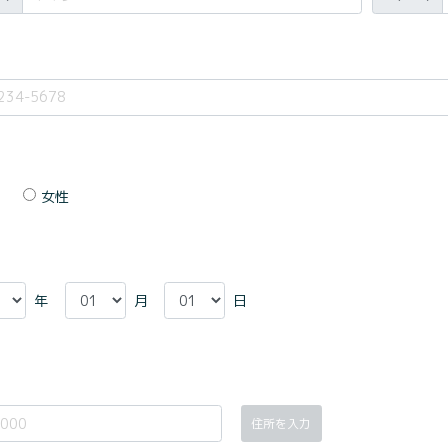
女性
年
月
日
住所を入力