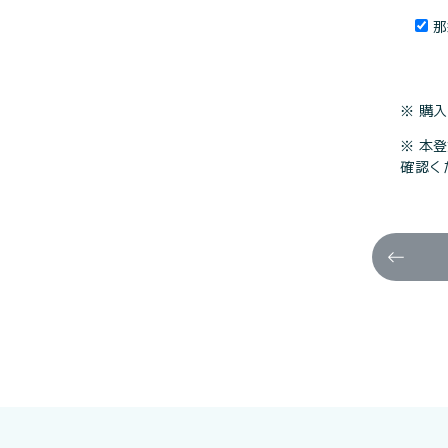
那
※ 購
※ 本登
確認く