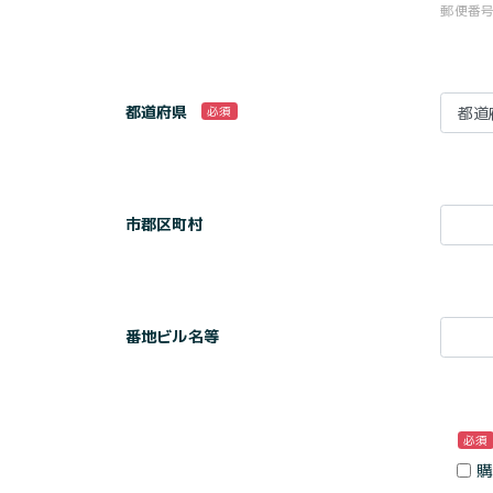
郵便番
都道府県
必須
市郡区町村
番地ビル名等
必須
購