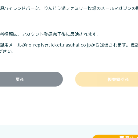
須ハイランドパーク、りんどう湖ファミリー牧場のメールマガジンの
入者情報は、アカウント登録完了後に反映されます。
録用メールがno-reply@ticket.nasuhai.co.jpから送信
ださい。
戻る
仮登録する