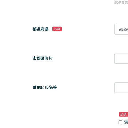
郵便番
都道府県
必須
市郡区町村
番地ビル名等
必須
購