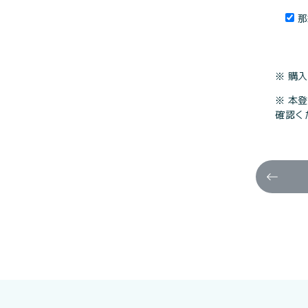
那
※ 購
※ 本登
確認く