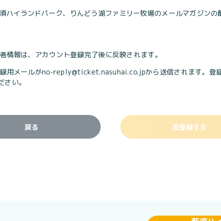
須ハイランドパーク、りんどう湖ファミリー牧場のメールマガジンの
入者情報は、アカウント登録完了後に反映されます。
録用メールがno-reply@ticket.nasuhai.co.jpから送信
ださい。
戻る
仮登録する