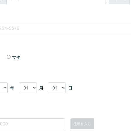
女性
年
月
日
住所を入力