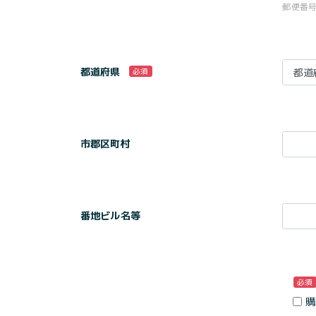
郵便番
都道府県
必須
市郡区町村
番地ビル名等
必須
購