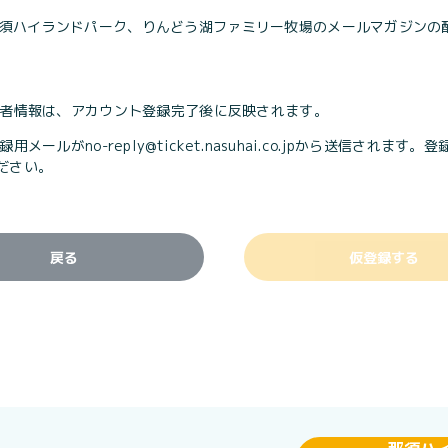
須ハイランドパーク、りんどう湖ファミリー牧場のメールマガジンの
入者情報は、アカウント登録完了後に反映されます。
録用メールがno-reply@ticket.nasuhai.co.jpから送信
ださい。
戻る
仮登録する