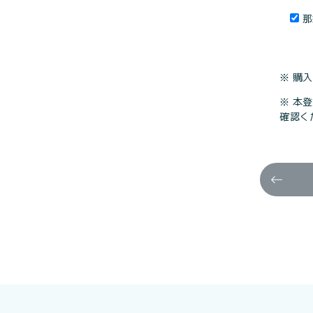
那
※ 購
※ 本登
確認く