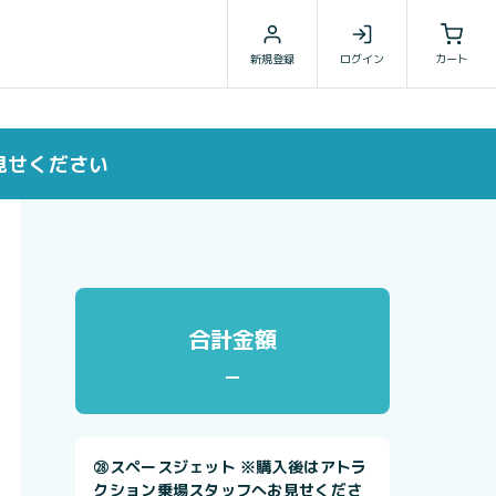
新規登録
ログイン
カート
見せください
合計金額
㉘スペースジェット ※購入後はアトラ
クション乗場スタッフへお見せくださ