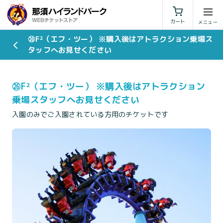
利用規約
特定商取引法に基づく表示
カート
㉖F²（エフ・ツー） ※購入後はアトラクション乗場ス
タッフへお見せください
㉖F²（エフ・ツー） ※購入後はアトラクション
乗場スタッフへお見せください
入園のみでご入園されている方用のチケットです