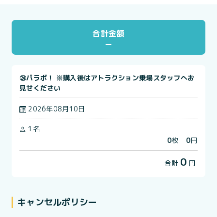
合計金額
㉔パラボ！ ※購入後はアトラクション乗場スタッフへお
見せください
2026年08月10日
1名
0
枚
0
円
0
合計
円
キャンセルポリシー