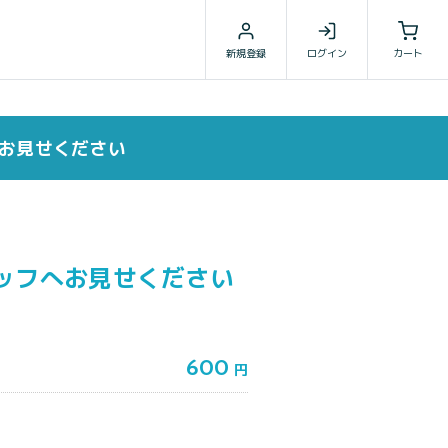
新規登録
ログイン
カート
へお見せください
ッフへお見せください
600
円