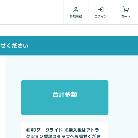
新規登録
ログイン
カート
見せください
合計金額
㊵XDダークライド ※購入後はアトラ
クション乗場スタッフへお見せくださ