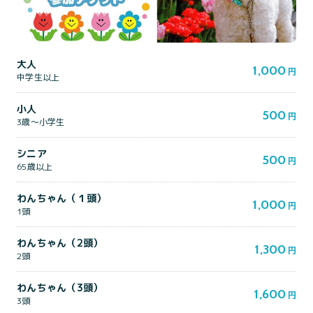
大人
1,000
円
中学生以上
小人
500
円
3歳～小学生
シニア
500
円
65歳以上
わんちゃん（１頭）
1,000
円
1頭
わんちゃん（2頭）
1,300
円
2頭
わんちゃん（3頭）
1,600
円
3頭