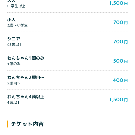
大人
1,500
円
中学生以上
小人
700
円
3歳～小学生
シニア
700
円
65歳以上
わんちゃん1頭のみ
500
円
1頭のみ
わんちゃん2頭目～
400
円
2頭目～
わんちゃん4頭以上
1,500
円
4頭以上
チケット内容