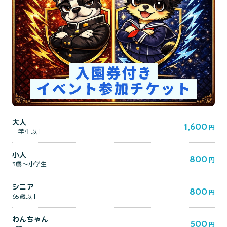
大人
1,600
円
中学生以上
小人
800
円
3歳～小学生
シニア
800
円
65歳以上
わんちゃん
500
円