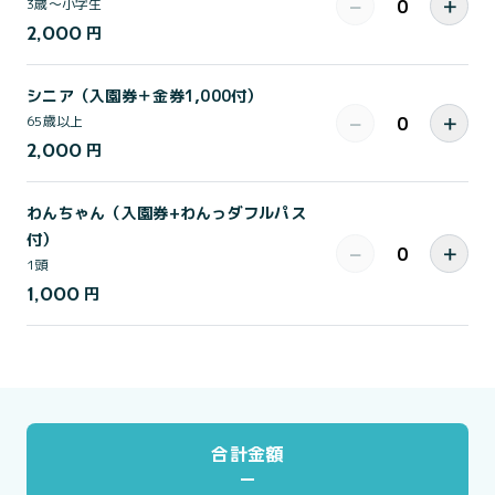
−
＋
3歳～小学生
2,000
円
シニア（入園券＋金券1,000付）
−
＋
65歳以上
2,000
円
わんちゃん（入園券+わんっダフルパス
付）
−
＋
1頭
1,000
円
合計金額