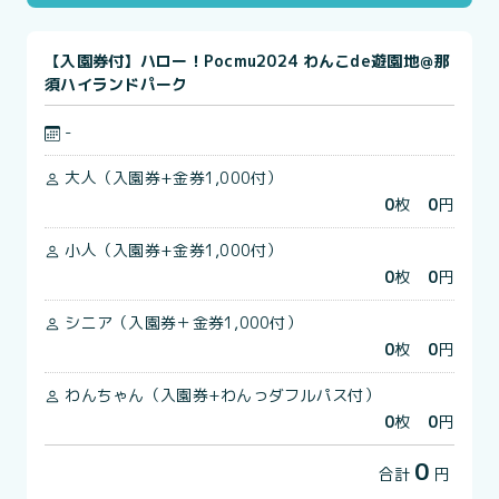
【入園券付】ハロー！Pocmu2024 わんこde遊園地＠那
須ハイランドパーク
-
大人（入園券+金券1,000付）
0
枚
0
円
小人（入園券+金券1,000付）
0
枚
0
円
シニア（入園券＋金券1,000付）
0
枚
0
円
わんちゃん（入園券+わんっダフルパス付）
0
枚
0
円
0
合計
円