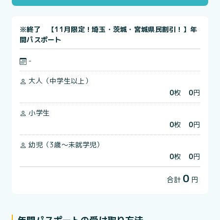
※終了 【11月限定！埼玉・茨城・宮城県民割引！】年
間パスポート
-
大人（中学生以上）
0
枚
0
円
小学生
0
枚
0
円
幼児（3歳～未就学児）
0
枚
0
円
0
合計
円