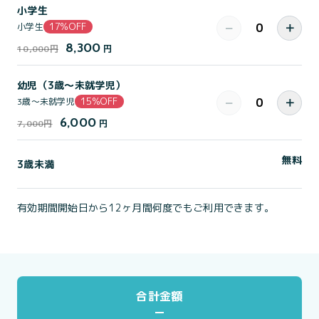
小学生
17%OFF
−
＋
小学生
8,300
10,000円
円
幼児（3歳～未就学児）
15%OFF
−
＋
3歳～未就学児
6,000
7,000円
円
無料
3歳未満
有効期間開始日から12ヶ月間何度でもご利用できます。
合計金額