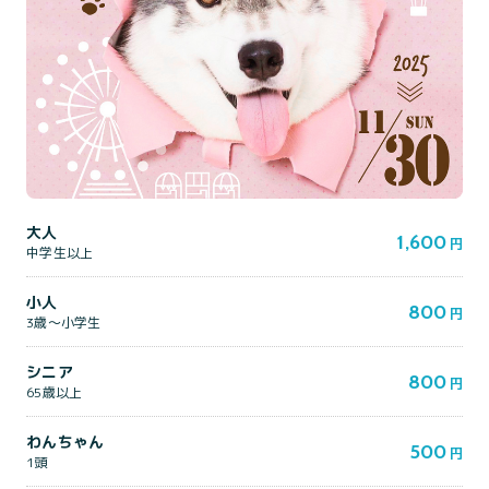
大人
1,600
円
中学生以上
小人
800
円
3歳～小学生
シニア
800
円
65歳以上
わんちゃん
500
円
1頭