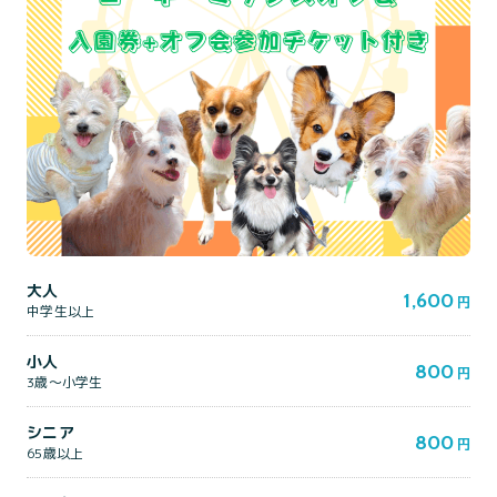
大人
1,600
円
中学生以上
小人
800
円
3歳～小学生
シニア
800
円
65歳以上