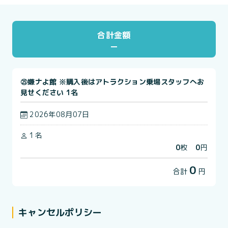
合計金額
㉕嫌ナよ館 ※購入後はアトラクション乗場スタッフへお
見せください 1名
2026年08月07日
1名
0
枚
0
円
0
合計
円
キャンセルポリシー