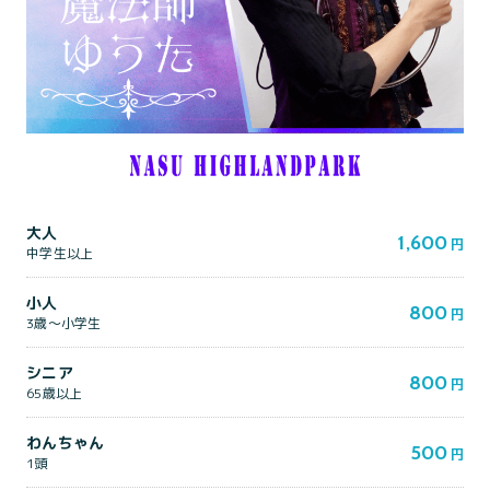
大人
1,600
円
中学生以上
小人
800
円
3歳～小学生
シニア
800
円
65歳以上
わんちゃん
500
円
1頭