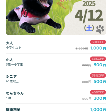
38%OFF
大人
1,000
中学生以上
1,600円
円
38%OFF
小人
500
3歳～小学生
800円
円
38%OFF
シニア
500
65歳以上
800円
円
40%OFF
わんちゃん
300
1頭
500円
円
1,000
駐車料金
円