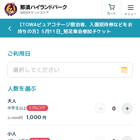
利用規約
特定商取引法に基づく表示
カート
【TOWAピュアコテージ宿泊者、入園招待券などをお
持ちの方】5月11日_短足集会参加チケット
ご利用日
選択してください
人数を選ぶ
大人
50%OFF
−
＋
中学生以上
1,000
2,000円
円
小人