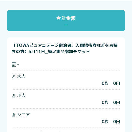
合計金額
【TOWAピュアコテージ宿泊者、入園招待券などをお持
ちの方】5月11日_短足集会参加チケット
-
大人
0
枚
0
円
小人
0
枚
0
円
シニア
0
枚
0
円