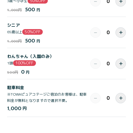
50%OFF
−
＋
3歳～小学生
500
1,000円
円
シニア
50%OFF
−
＋
65歳以上
500
1,000円
円
わんちゃん（入園のみ）
100%OFF
−
＋
1頭
0
500円
円
駐車料金
※TOWAピュアコテージご宿泊のお客様は、駐車
−
＋
料金が無料となりますので選択不要。
1,000
円