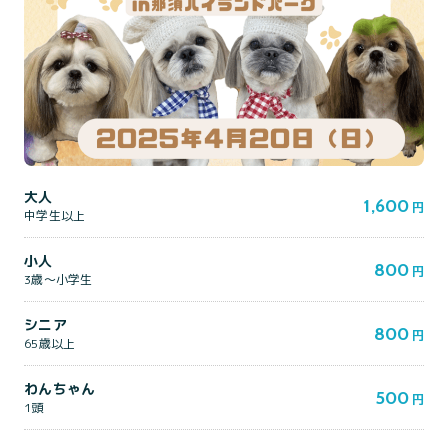
大人
1,600
円
中学生以上
小人
800
円
3歳～小学生
シニア
800
円
65歳以上
わんちゃん
500
円
1頭