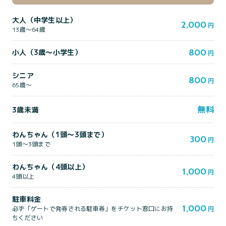
大人（中学生以上）
2,000
円
13歳〜64歳
800
小人（3歳～小学生）
円
シニア
800
円
65歳〜
無料
3歳未満
わんちゃん（1頭～3頭まで）
300
円
1頭～3頭まで
わんちゃん（4頭以上）
1,000
円
4頭以上
駐車料金
1,000
必ず「ゲートで発券される駐車券」をチケット窓口にお持
円
ちください