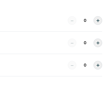
−
＋
−
＋
−
＋
。