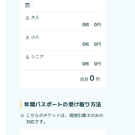
-
大人
0
枚
0
円
小人
0
枚
0
円
シニア
0
枚
0
円
0
合計
円
年間パスポートの受け取り方法
こちらのチケットは、現地引換えのみの
対応です。