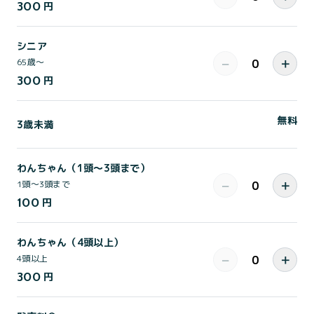
300
円
シニア
−
＋
65歳〜
300
円
無料
3歳未満
わんちゃん（1頭～3頭まで）
−
＋
1頭～3頭まで
100
円
わんちゃん（4頭以上）
−
＋
4頭以上
300
円