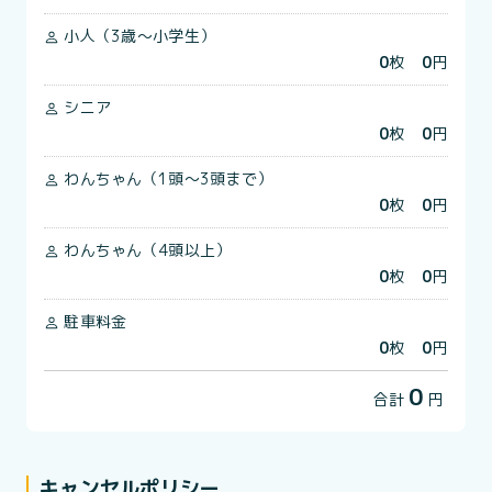
小人（3歳～小学生）
0
枚
0
円
シニア
0
枚
0
円
わんちゃん（1頭～3頭まで）
0
枚
0
円
わんちゃん（4頭以上）
0
枚
0
円
駐車料金
0
枚
0
円
0
合計
円
キャンセルポリシー