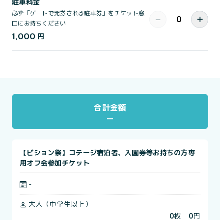
駐車料金
必ず「ゲートで発券される駐車券」をチケット窓
−
＋
口にお持ちください
1,000
円
合計金額
【ビション祭】コテージ宿泊者、入園券等お持ちの方専
用オフ会参加チケット
-
大人（中学生以上）
0
枚
0
円