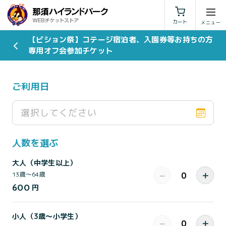
利用規約
特定商取引法に基づく表示
カート
【ビション祭】コテージ宿泊者、入園券等お持ちの方
専用オフ会参加チケット
ご利用日
選択してください
人数を選ぶ
大人（中学生以上）
−
＋
13歳〜64歳
600
円
小人（3歳～小学生）
−
＋